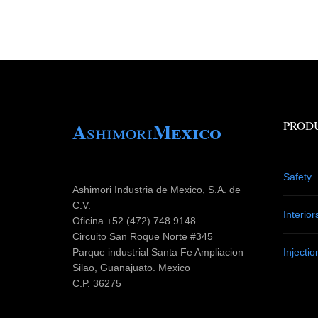
Mexico
PROD
Ashimori
Safety
Ashimori Industria de Mexico, S.A. de
C.V.
Interior
Oficina +52 (472) 748 9148
Circuito San Roque Norte #345
Parque industrial Santa Fe Ampliacion
Injecti
Silao, Guanajuato. Mexico
C.P. 36275