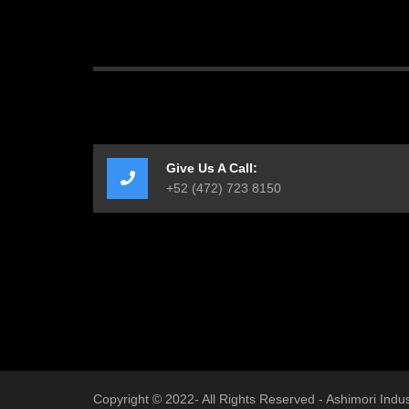
Give Us A Call:
+52 (472) 723 8150
Copyright © 2022- All Rights Reserved -
Ashimori Indu