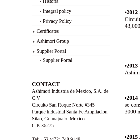
Historia
Integral policy
•2012
Circui
Privacy Policy
43,000
Certificates
Ashimori Group
Supplier Portal
Supplier Portal
•2013
Ashimo
CONTACT
Ashimori Industria de Mexico, S.A. de
•2014
C.V
se con
Circuito San Roque Norte #345
3000 
Parque industrial Santa Fe Ampliacion
Silao, Guanajuato. Mexico
C.P. 36275
•2015
Tel: +52 (472) 748 9148