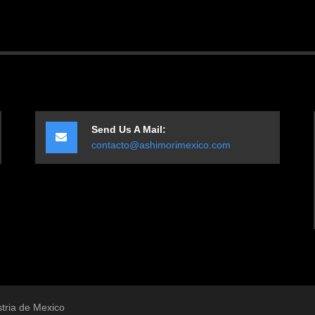
Send Us A Mail:
contacto@ashimorimexico.com
stria de Mexico